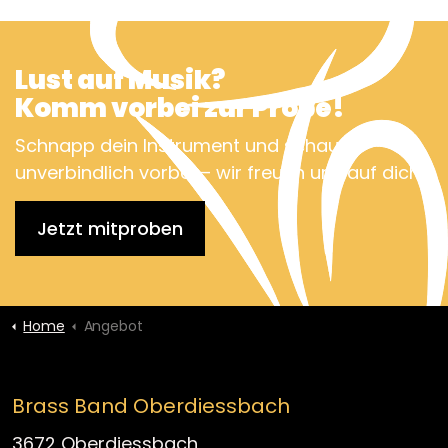
Lust auf Musik?
Komm vorbei zur Probe!
Schnapp dein Instrument und schau
unverbindlich vorbei – wir freuen uns auf dich!
Jetzt mitproben
Home
Angebot
Brass Band Oberdiessbach
3672 Oberdiessbach