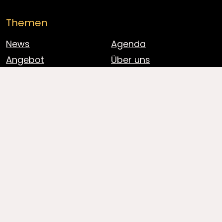
Themen
News
Agenda
Angebot
Über uns
Gallery
Kontakt
Musikprobe
Donnerstag
jeweils 20.00 Uhr bis 22.00 Uhr
Wo
Geissbühlerhaus Oberdiessbach