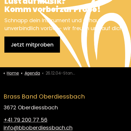
Lust auf Musik?
Komm vorbei zur Probe!
Schnapp dein Instrument und schau
unverbindlich vorbei – wir freuen uns auf dich!
Jetzt mitproben
Home
Agenda
26.12.04-Stand am Weihnachtsmarkt
Brass Band Oberdiessbach
3672 Oberdiessbach
+41 79 200 77 56
info@bboberdiessbach.ch